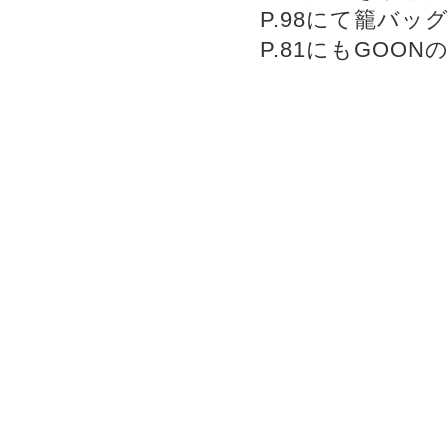
P.98にて籠バ
P.81にもGO